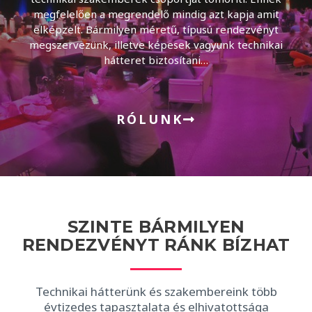
megfelelően a megrendelő mindig azt kapja amit
elképzelt. Bármilyen méretű, típusú rendezvényt
megszervezünk, illetve képesek vagyunk technikai
hátteret biztosítani…
RÓLUNK
SZINTE BÁRMILYEN
RENDEZVÉNYT RÁNK BÍZHAT
Technikai hátterünk és szakembereink több
évtizedes tapasztalata és elhivatottsága