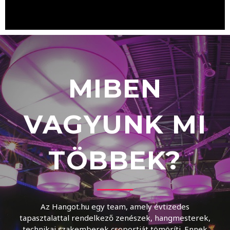
MIBEN
VAGYUNK MI
TÖBBEK?
Az Hangot.hu egy team, amely évtizedes
tapasztalattal rendelkező zenészek, hangmesterek,
technikai szakemberek csoportját tömöríti. Ennek