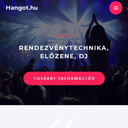
Skip
Main
Hangot.hu
to
content
Men
RENDEZVÉNYTECHNIKA,
ELŐZENE, DJ
TOVÁBBI INFORMÁCIÓK