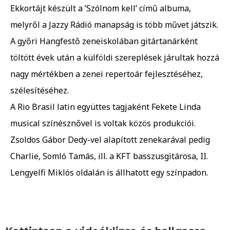
Ekkortájt készült a ’Szólnom kell’ című albuma,
melyről a Jazzy Rádió manapság is több művet játszik.
A győri Hangfestő zeneiskolában gitártanárként
töltött évek után a külföldi szereplések járultak hozzá
nagy mértékben a zenei repertoár fejlesztéséhez,
szélesítéséhez.
A Rio Brasil latin együttes tagjaként Fekete Linda
musical színésznővel is voltak közös produkciói.
Zsoldos Gábor Dedy-vel alapított zenekarával pedig
Charlie, Somló Tamás, ill. a KFT basszusgitárosa, II.
Lengyelfi Miklós oldalán is állhatott egy színpadon.