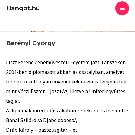
Skip
Main
Hangot.hu
to
content
Men
Berényi György
Liszt Ferenc Zeneművészeti Egyetem Jazz Tanszékén
2001-ben diplomázott abban az osztályban, amelyet
többek között olyan növendékek nevei is fémjeleztek,
mint Váczi Eszter – Jazz+Az, illetve a United együttes
tagjai.
A diplomakoncert időszakában zenekarát színesítette
Banai Szilárd /a Djabe dobosa/,
Dráb Károly – basszusgitár – és